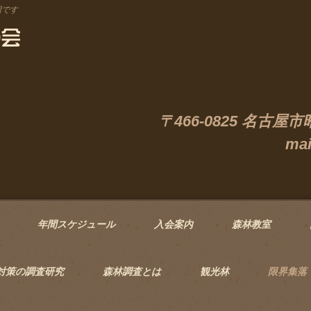
団です
〒466-0825 名古屋
mai
年間スケジュール
入会案内
森林教室
対策の調査研究
森林調査とは
観光林
限界集落