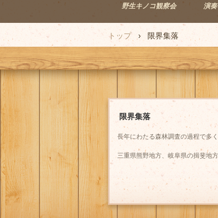
野生キノコ観察会
演奏
トップ
›
限界集落
限界集落
長年にわたる森林調査の過程で多
三重県熊野地方、岐阜県の揖斐地