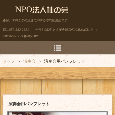
森林、木材とその流通に関する専門家集団です
TEL.052-832-1821
〒466-0825 名古屋市昭和区八事本町31-9 e-
mail:ezq01724@nifty.com
トップ
›
演奏会
›
演奏会用パンフレット
演奏会用パンフレット